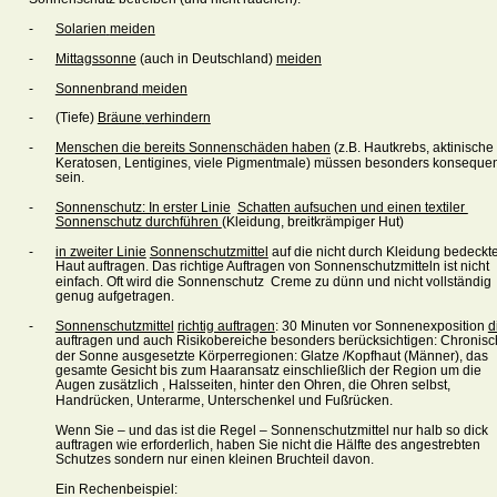
-
Solarien
meiden
-
Mittagssonne
(auch
in
Deutschland)
meiden
-
Sonnenbrand
meiden
-
(Tiefe)
Bräune
verhindern
-
Menschen die bereits Sonnenschäden haben
 (z.B. Hautkrebs, aktinische 
Keratosen, Lentigines, viele Pigmentmale)
müssen
besonders
konsequen
sein.
-
Sonnenschutz: In erster Linie
Schatten aufsuchen und einen textiler 
Sonnenschutz durchführen 
(Kleidung,
breitkrämpiger
Hut)
-
in zweiter Linie
Sonnenschutzmittel
 auf die nicht durch Kleidung bedeckte
Haut auftragen. Das richtige Auftragen von Sonnenschutzmitteln ist nicht 
einfach. Oft wird die Sonnenschutz  Creme zu dünn und nicht
vollständig
genug
aufgetragen.
-
Sonnenschutzmittel
richtig auftragen
: 30 Minuten vor Sonnenexposition 
d
auftragen und auch Risikobereiche besonders berücksichtigen: Chronisc
der Sonne ausgesetzte Körperregionen: Glatze /Kopfhaut (Männer), das 
gesamte Gesicht bis zum Haaransatz einschließlich der Region um die 
Augen zusätzlich , Halsseiten, hinter den Ohren, die Ohren selbst, 
Handrücken, Unterarme, Unterschenkel und Fußrücken. 
Wenn Sie – und das ist die Regel – Sonnenschutzmittel nur halb so dick 
auftragen wie erforderlich, haben Sie nicht die Hälfte des angestrebten 
Schutzes sondern nur einen kleinen Bruchteil davon. 
Ein Rechenbeispiel: 