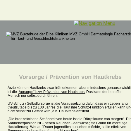
Vorsorge / Prävention von Hautkrebs
Ärzte können Hautkrebs zwar früh erkennen, aber mindestens genauso wichti
ist die 
„Vorsorge“ bzw. Prävention von Hautkrebs.
 Das kann der betroffen 
Mensch nur selbst durchführen. 
UV-Schutz / Selbstfürsorge ist die Voraussetzung dafür, dass ein Leben lang 
(heutzutage bis zu 100 Jahre)  die Haut ihre Schutz-Funktion erfüllen kann un
nicht selbst zur Gefahr wird, d.h. Hautkrebs entsteht. 
„Die bronzefarbene Schönheit von heute ist die Dörrpflaume von morgen“. D.h
Sonnenexposition ist – neben Rauchen - der wichtigste Grund für vorzeitige 
Hautalterung. Wer auf Dauer jugendlich aussehen möchte, sollte effektiven 
Sonnenschutz betreiben (und nicht rauchen). 