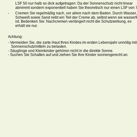
LSF 50 nur halb so dick aufgetragen: Da der Sonnenschutz nicht linear 
abnimmt sondern exponentiell haben Sie theoretisch nur einen LSF von 7
- 
Cremen Sie regelmäßig nach, vor allem nach dem Baden. Durch Wasser,
Schweiß sowie Sand reibt ein Teil der Creme ab, selbst wenn sie wasserf
ist. Bedenken Sie: Nachcremen verlängert nicht die Schutzwirkung, es 
erhält sie nur.
Achtung: 
- Vermeiden Sie, die zarte Haut Ihres Kindes im ersten Lebensjahr unnötig mit
Sonnenschutzmitteln zu belasten. 
- Säuglinge und Kleinkinder gehören nicht in die direkte Sonne. 
- Suchen Sie Schatten auf und ziehen Sie Ihre Kinder sonnengerecht an.